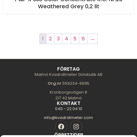
Weathered Grey 0,2 lit
1
2
3
4
5
6
→
FÖRETAG
Malmö Kvadratmeter Golvbutik AB
Org.nr
559234-6695
Kronborgsvägen 8
217 42 Malmö
KONTAKT
040 - 22 04 10
info@kvadratmeter.com
ÖPPETTIDER