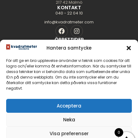
217 42 Malmö
KONTAKT
040 - 22 04 10
info@kvadratmeter.com
ÖPPETTIDER
Mån-Tors: 10.00 - 18.00
Hantera samtycke
Fredag: 10.00 - 16.00
För att ge en bra upplevelse använder vi teknik som cookies för att
Lördag: 11.00 - 14.00
lagra och/eller komma åt enhetsinformation. När du samtycker till
Söndag: Stängt
dessa tekniker kan vi behandla data som surfbeteende eller unika
SIDOR
ID:n på denna webbplats. Om du inte samtycker eller om du
Golvguiden
återkallar ditt samtycke kan detta påverka vissa funktioner
negativt.
Om oss
Kontakt
GOLV
Acceptera
Massiva trägolv
Neka
Parkettgolv
Fiskbensparkett
0
Visa preferenser