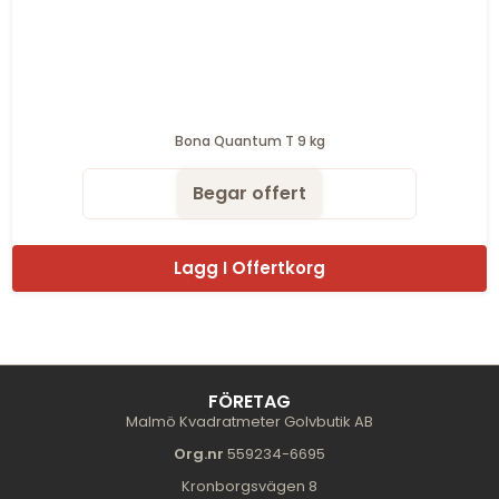
Bona Quantum T 9 kg
Begar offert
Lagg I Offertkorg
FÖRETAG
Malmö Kvadratmeter Golvbutik AB
Org.nr
559234-6695
Kronborgsvägen 8