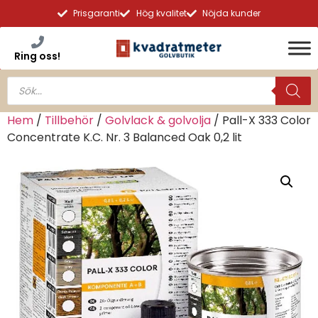
Prisgaranti
Hög kvalitet
Nöjda kunder
Ring oss!
Hem
/
Tillbehör
/
Golvlack & golvolja
/ Pall-X 333 Color
Concentrate K.C. Nr. 3 Balanced Oak 0,2 lit