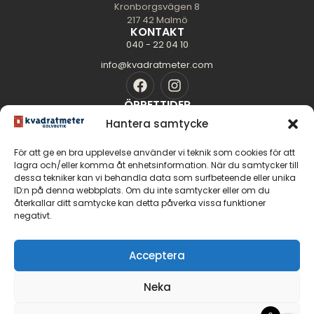
Kronborgsvägen 8
217 42 Malmö
KONTAKT
040 - 22 04 10
info@kvadratmeter.com
ÖPPETTIDER
Mån-Tors: 10.00 - 18.00
Hantera samtycke
Fredag: 10.00 - 16.00
För att ge en bra upplevelse använder vi teknik som cookies för att
Lördag: 11.00 - 14.00
lagra och/eller komma åt enhetsinformation. När du samtycker till
Söndag: Stängt
dessa tekniker kan vi behandla data som surfbeteende eller unika
SIDOR
ID:n på denna webbplats. Om du inte samtycker eller om du
Golvguiden
återkallar ditt samtycke kan detta påverka vissa funktioner
negativt.
Om oss
Kontakt
GOLV
Acceptera
Massiva trägolv
Neka
Parkettgolv
Fiskbensparkett