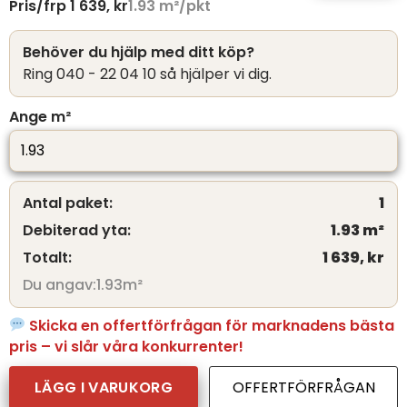
Pris/frp
1 639,
kr
1.93
m²/pkt
Behöver du hjälp med ditt köp?
Ring 040 - 22 04 10 så hjälper vi dig.
Ange m²
Antal paket:
1
Debiterad yta:
1.93
m²
Totalt:
1 639,
kr
Du angav:
1.93
m²
Skicka en offertförfrågan för marknadens bästa
pris – vi slår våra konkurrenter!
LÄGG I VARUKORG
OFFERTFÖRFRÅGAN