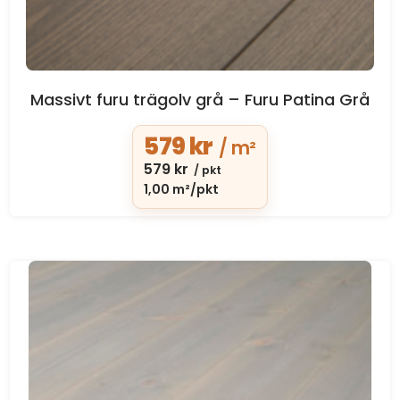
Massivt furu trägolv grå – Furu Patina Grå
579
kr
/ m²
579
kr
/ pkt
1,00 m²/pkt