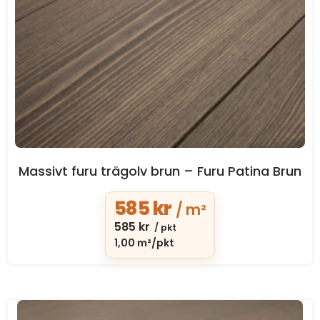
Massivt furu trägolv brun – Furu Patina Brun
585
kr
/ m²
585
kr
/ pkt
1,00 m²/pkt