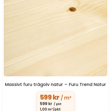
Massivt furu trägolv natur – Furu Trend Natur
599
kr
/ m²
599
kr
/ pkt
1,00 m²/pkt