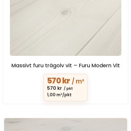
Massivt furu trägolv vit – Furu Modern Vit
570
kr
/ m²
570
kr
/ pkt
1,00 m²/pkt