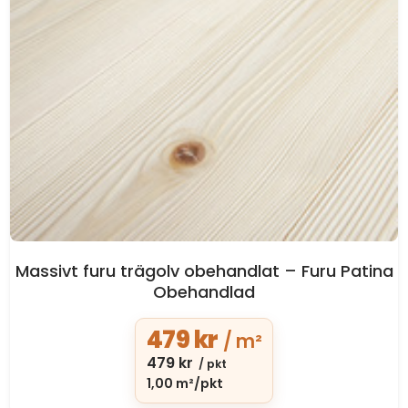
Massivt furu trägolv obehandlat – Furu Patina
Obehandlad
479
kr
/ m²
479
kr
/ pkt
1,00 m²/pkt