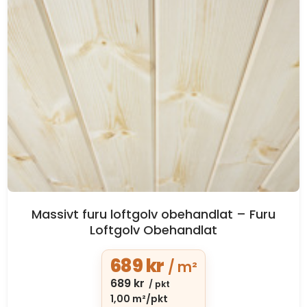
Massivt furu loftgolv obehandlat – Furu
Loftgolv Obehandlat
689
kr
/ m²
689
kr
/ pkt
1,00 m²/pkt