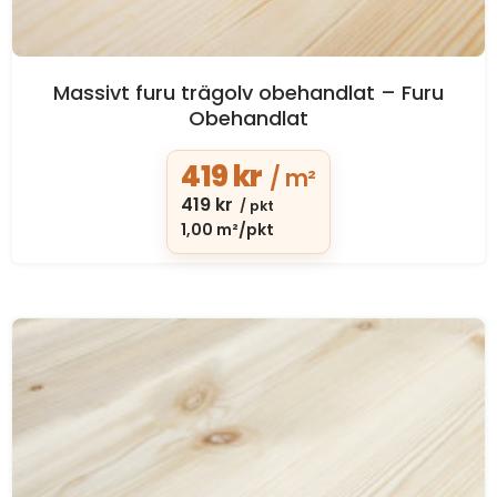
Massivt furu trägolv obehandlat – Furu
Obehandlat
419
kr
/ m²
419
kr
/ pkt
1,00 m²/pkt