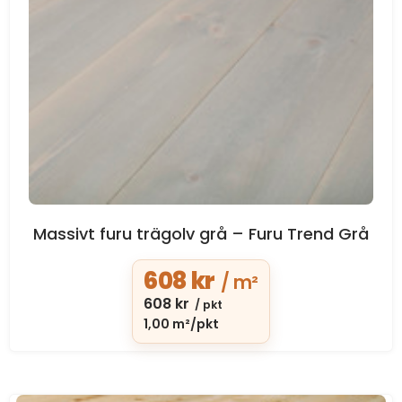
Massivt furu trägolv grå – Furu Trend Grå
608
kr
/ m²
608
kr
/ pkt
1,00 m²/pkt