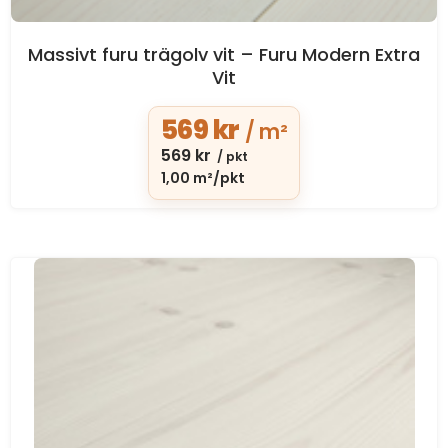
Massivt furu trägolv vit – Furu Modern Extra
Vit
569
kr
/ m²
569
kr
/ pkt
1,00 m²/pkt