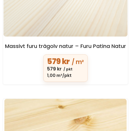
Massivt furu trägolv natur – Furu Patina Natur
579
kr
/ m²
579
kr
/ pkt
1,00 m²/pkt