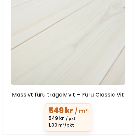
Massivt furu trägolv vit – Furu Classic Vit
549
kr
/ m²
549
kr
/ pkt
1,00 m²/pkt