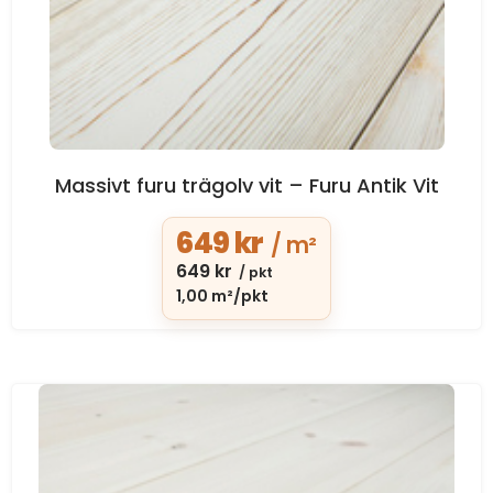
Massivt furu trägolv vit – Furu Antik Vit
649
kr
/ m²
649
kr
/ pkt
1,00 m²/pkt