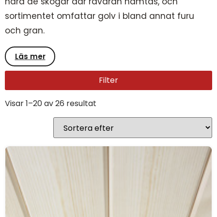
nära de skogar där råvaran hämtas, och
sortimentet omfattar golv i bland annat furu
och gran.
Läs mer
Filter
Visar 1–20 av 26 resultat