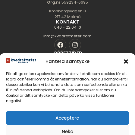
Org.nr
559234-6695
Kronborgsvägen 8
217 42 Malmö
KONTAKT
040 - 22 04 10
info@kvadratmeter.com
ÖPPETTIDER
Mån-Tors: 10.00 - 18.00
Hantera samtycke
Fredag: 10.00 - 16.00
För att ge en bra upplevelse använder vi teknik som cookies för att
Lördag: 11.00 - 14.00
lagra och/eller komma åt enhetsinformation. När du samtycker till
dessa tekniker kan vi behandla data som surfbeteende eller unika
Söndag: Stängt
SIDOR
ID:n på denna webbplats. Om du inte samtycker eller om du
Golvguiden
återkallar ditt samtycke kan detta påverka vissa funktioner
negativt.
Om oss
Kontakt
GOLV
Acceptera
Massiva trägolv
Neka
Parkettgolv