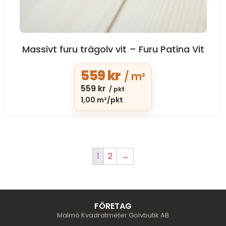
Massivt furu trägolv vit – Furu Patina Vit
559
kr
/ m²
559
kr
/ pkt
1,00 m²/pkt
1
2
→
FÖRETAG
Malmö Kvadratmeter Golvbutik AB