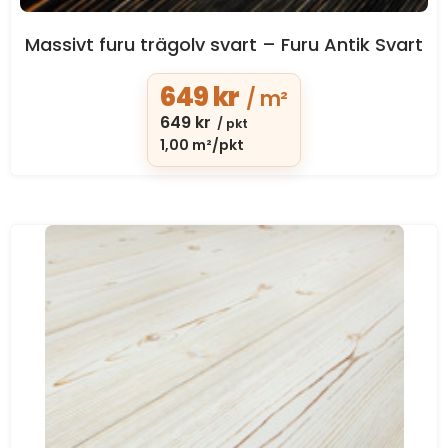
Massivt furu trägolv svart – Furu Antik Svart
649
kr
/ m²
649
kr
/ pkt
1,00 m²/pkt