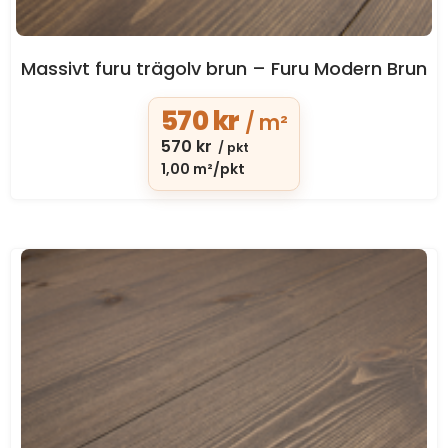
Massivt furu trägolv brun – Furu Modern Brun
570
kr
/ m²
570
kr
/ pkt
1,00 m²/pkt