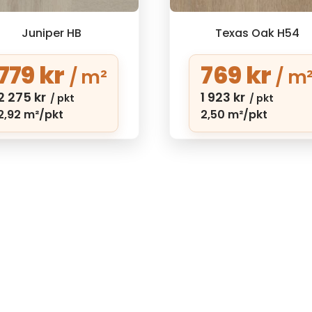
Juniper HB
Texas Oak H54
779
kr
769
kr
/ m²
/ m
2 275
kr
1 923
kr
/ pkt
/ pkt
2,92 m²/pkt
2,50 m²/pkt