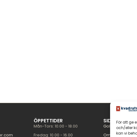
ÖPPETTIDER
SIDOR
För att ge 
Mån-Tors: 10.00 - 18.00
Golvguiden
och/eller 
kan vi beh
er.com
Fredag: 10.00 - 16.00
Om oss