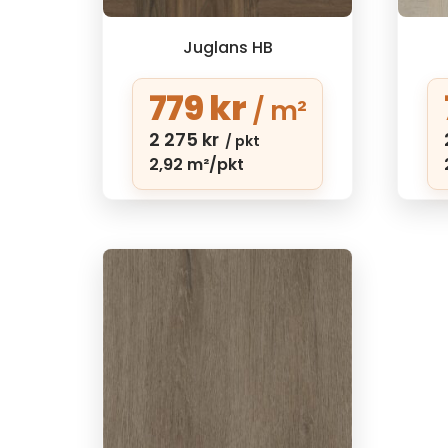
Juglans HB
779
kr
/ m²
2 275
kr
/ pkt
2,92 m²/pkt