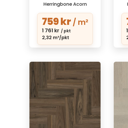
Herringbone Acorn
759
kr
/ m²
1 761
kr
/ pkt
2,32 m²/pkt