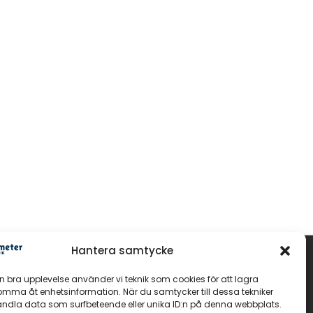
Hantera samtycke
GOLV
en bra upplevelse använder vi teknik som cookies för att lagra
Massiva trägolv
komma åt enhetsinformation. När du samtycker till dessa tekniker
andla data som surfbeteende eller unika ID:n på denna webbplats.
Parkettgolv