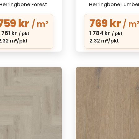
Herringbone Forest
Herringbone Lumbe
759
kr
769
kr
/ m²
/ m
1 761
kr
1 784
kr
/ pkt
/ pkt
2,32 m²/pkt
2,32 m²/pkt