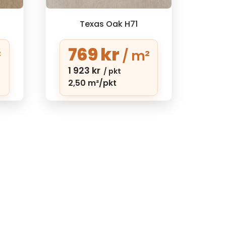
Texas Oak H71
769
kr
²
/ m²
1 923
kr
/ pkt
2,50 m²/pkt