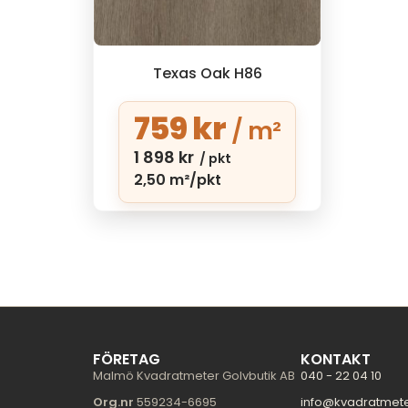
Texas Oak H86
759
kr
/ m²
1 898
kr
/ pkt
2,50 m²/pkt
FÖRETAG
KONTAKT
Malmö Kvadratmeter Golvbutik AB
040 - 22 04 10
Org.nr
559234-6695
info@kvadratmet