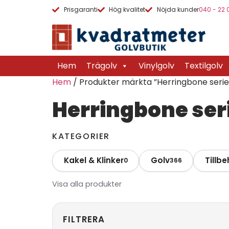
Prisgaranti
Hög kvalitet
Nöjda kunder
040 - 22 
Hem
Trägolv
Vinylgolv
Textilgolv
Hem
/ Produkter märkta ”Herringbone serie
Herringbone ser
KATEGORIER
Kakel & Klinker
Golv
Tillbe
0
366
Visa alla produkter
FILTRERA