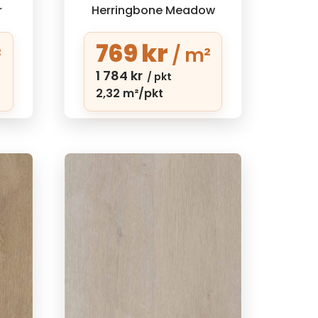
r
Herringbone Meadow
769
kr
²
/ m²
1 784
kr
/ pkt
2,32 m²/pkt