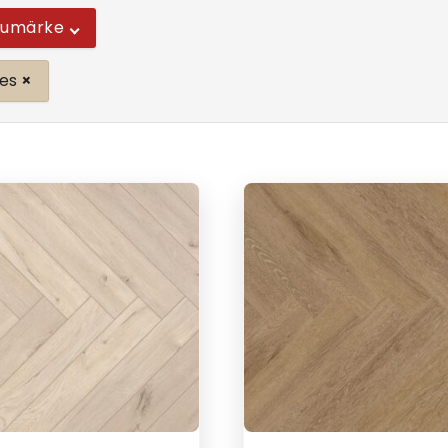
rumärke
ies
×