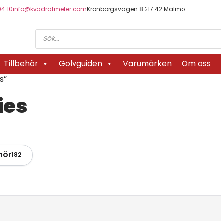
04 10
info@kvadratmeter.com
Kronborgsvägen 8 217 42 Malmö
Tillbehör
Golvguiden
Varumärken
Om oss
s”
ies
hör
182