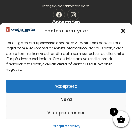
info@kvadratmeter.com
ÖPPETTIDER
Mån-Tors: 10.00 - 18.00
Hantera samtycke
Fredag: 10.00 - 16.00
För att ge en bra upplevelse använder vi teknik som cookies för att
Lördag: 11.00 - 14.00
lagra och/eller komma åt enhetsinformation. När du samtycker till
Söndag: Stängt
dessa tekniker kan vi behandla data som surfbeteende eller unika
SIDOR
ID:n på denna webbplats. Om du inte samtycker eller om du
Golvguiden
återkallar ditt samtycke kan detta påverka vissa funktioner
negativt.
Om oss
Kontakt
GOLV
Acceptera
Massiva trägolv
Neka
Parkettgolv
Fiskbensparkett
0
Visa preferenser
Integritetspolicy
© 2026 Malmö Kvadratmeter Golvbutik AB