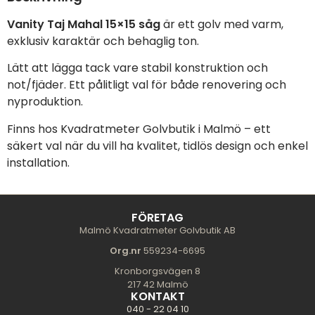
Vanity Taj Mahal 15×15 såg
är ett golv med varm,
exklusiv karaktär och behaglig ton.
Lätt att lägga tack vare stabil konstruktion och
not/fjäder. Ett pålitligt val för både renovering och
nyproduktion.
Finns hos Kvadratmeter Golvbutik i Malmö – ett
säkert val när du vill ha kvalitet, tidlös design och enkel
installation.
FÖRETAG
Malmö Kvadratmeter Golvbutik AB
Org.nr
559234-6695
Kronborgsvägen 8
217 42 Malmö
KONTAKT
040 - 22 04 10