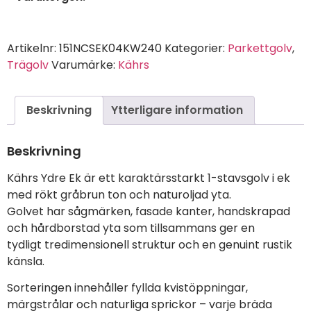
Artikelnr:
151NCSEK04KW240
Kategorier:
Parkettgolv
,
Trägolv
Varumärke:
Kährs
Beskrivning
Ytterligare information
Beskrivning
Kährs Ydre Ek är ett karaktärsstarkt 1-stavsgolv i ek
med rökt gråbrun ton och naturoljad yta.
Golvet har sågmärken, fasade kanter, handskrapad
och hårdborstad yta som tillsammans ger en
tydligt tredimensionell struktur och en genuint rustik
känsla.
Sorteringen innehåller fyllda kvistöppningar,
märgstrålar och naturliga sprickor – varje bräda