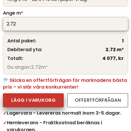
Ange m²
Antal paket:
1
Debiterad yta:
2.72
m²
Totalt:
4 077,
kr
Du angav:
2.72
m²
Skicka en offertförfrågan för marknadens bästa
pris – vi slår våra konkurrenter!
LÄGG I VARUKORG
OFFERTFÖRFRÅGAN
Lagervara - Levereras normalt inom 3-5 dagar.
Hemleverans - Fraktkostnad beräknas i
varukorgen.