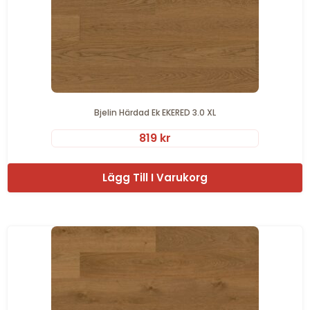
Bjelin Härdad Ek EKERED 3.0 XL
819
kr
Lägg Till I Varukorg