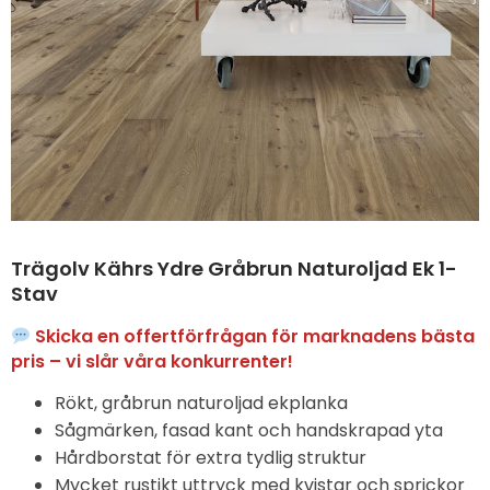
Trägolv Kährs Ydre Gråbrun Naturoljad Ek 1-
Stav
Skicka en offertförfrågan för marknadens bästa
pris – vi slår våra konkurrenter!
Rökt, gråbrun naturoljad ekplanka
Sågmärken, fasad kant och handskrapad yta
Hårdborstat för extra tydlig struktur
Mycket rustikt uttryck med kvistar och sprickor