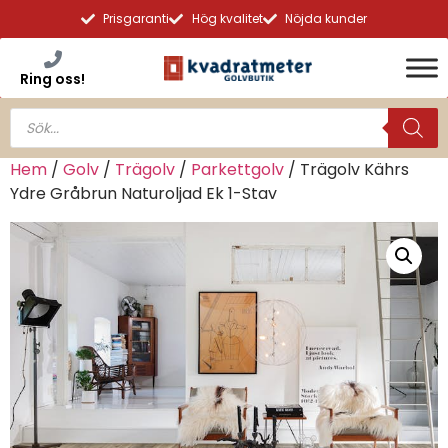
Prisgaranti
Hög kvalitet
Nöjda kunder
Ring oss!
Hem
/
Golv
/
Trägolv
/
Parkettgolv
/ Trägolv Kährs
Ydre Gråbrun Naturoljad Ek 1-Stav