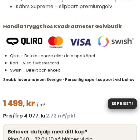
Kährs Supreme – slipbart premiumgolv
Handla tryggt hos Kvadratmeter Golvbutik
Qliro – Betala senare eller dela upp köpet
Kort – Visa / Mastercard
Swish – Direkt och enkelt
Snabb leverans inom Sverige • Personlig expertsupport vid behov
1 499,
kr
SE PRISET!
/ m²
Pris/frp
4 077,
kr
2.72
m²/pkt
Behöver du hjälp med ditt köp?
Ring 040 - 22 04 10 så hjälper vi dig.