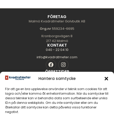
FÖRETAG
Malmö Kvadratmeter Golvbutik AB
Org.nr
559234-6695
Kronborgsvägen 8
217 42 Malmö
KONTAKT
040 - 22 04 10
info@kvadratmeter.com
ÖPPETTIDER
Mån-Tors: 10.00 - 18.00
Hantera samtycke
Fredag: 10.00 - 16.00
För att ge en bra upplevelse använder vi teknik som cookies för att
Lördag: 11.00 - 14.00
lagra och/eller komma åt enhetsinformation. När du samtycker till
Söndag: Stängt
dessa tekniker kan vi behandla data som surfbeteende eller unika
SIDOR
ID:n på denna webbplats. Om du inte samtycker eller om du
Golvguiden
återkallar ditt samtycke kan detta påverka vissa funktioner
negativt.