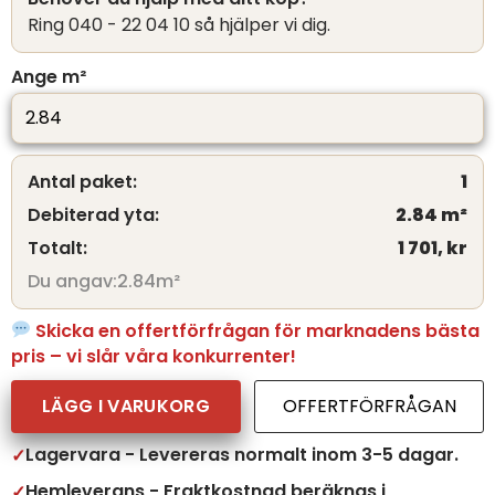
Ring 040 - 22 04 10 så hjälper vi dig.
Ange m²
Antal paket:
1
Debiterad yta:
2.84
m²
Totalt:
1 701,
kr
Du angav:
2.84
m²
Skicka en offertförfrågan för marknadens bästa
pris – vi slår våra konkurrenter!
LÄGG I VARUKORG
OFFERTFÖRFRÅGAN
Lagervara - Levereras normalt inom 3-5 dagar.
Hemleverans - Fraktkostnad beräknas i