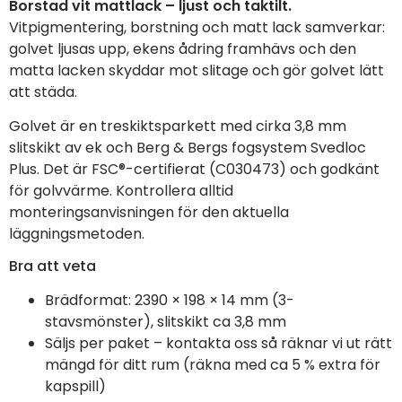
Borstad vit mattlack – ljust och taktilt.
Vitpigmentering, borstning och matt lack samverkar:
golvet ljusas upp, ekens ådring framhävs och den
matta lacken skyddar mot slitage och gör golvet lätt
att städa.
Golvet är en treskiktsparkett med cirka 3,8 mm
slitskikt av ek och Berg & Bergs fogsystem Svedloc
Plus. Det är FSC®-certifierat (C030473) och godkänt
för golvvärme. Kontrollera alltid
monteringsanvisningen för den aktuella
läggningsmetoden.
Bra att veta
Brädformat: 2390 × 198 × 14 mm (3-
stavsmönster), slitskikt ca 3,8 mm
Säljs per paket – kontakta oss så räknar vi ut rätt
mängd för ditt rum (räkna med ca 5 % extra för
kapspill)