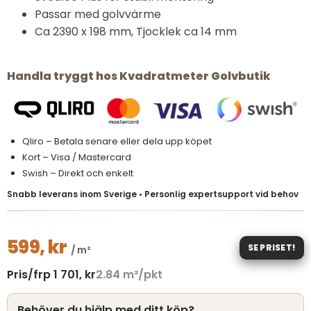
Passar med golvvärme
Ca 2390 x 198 mm, Tjocklek ca 14 mm
Handla tryggt hos Kvadratmeter Golvbutik
Qliro – Betala senare eller dela upp köpet
Kort – Visa / Mastercard
Swish – Direkt och enkelt
Snabb leverans inom Sverige • Personlig expertsupport vid behov
599,
kr
SE PRISET!
/ m²
Pris/frp
1 701,
kr
2.84
m²/pkt
Behöver du hjälp med ditt köp?