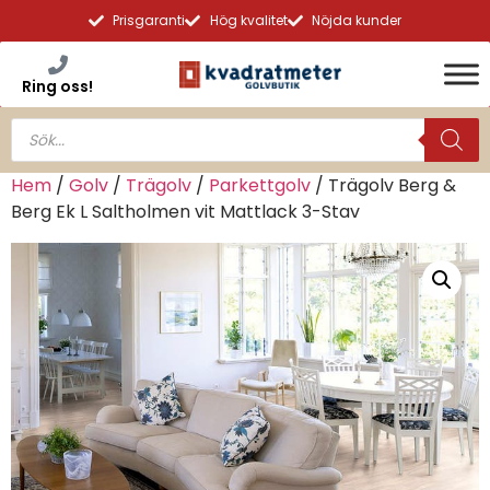
Prisgaranti
Hög kvalitet
Nöjda kunder
Ring oss!
Hem
/
Golv
/
Trägolv
/
Parkettgolv
/ Trägolv Berg &
Berg Ek L Saltholmen vit Mattlack 3-Stav