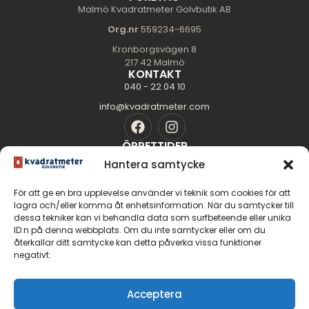
Malmö Kvadratmeter Golvbutik AB
Org.nr
559234-6695
Kronborgsvägen 8
217 42 Malmö
KONTAKT
040 - 22 04 10
info@kvadratmeter.com
ÖPPETTIDER
Mån-Tors: 10.00 - 18.00
Hantera samtycke
Fredag: 10.00 - 16.00
För att ge en bra upplevelse använder vi teknik som cookies för att
Lördag: 11.00 - 14.00
lagra och/eller komma åt enhetsinformation. När du samtycker till
Söndag: Stängt
dessa tekniker kan vi behandla data som surfbeteende eller unika
SIDOR
ID:n på denna webbplats. Om du inte samtycker eller om du
Golvguiden
återkallar ditt samtycke kan detta påverka vissa funktioner
negativt.
Om oss
Kontakt
GOLV
Acceptera
Massiva trägolv