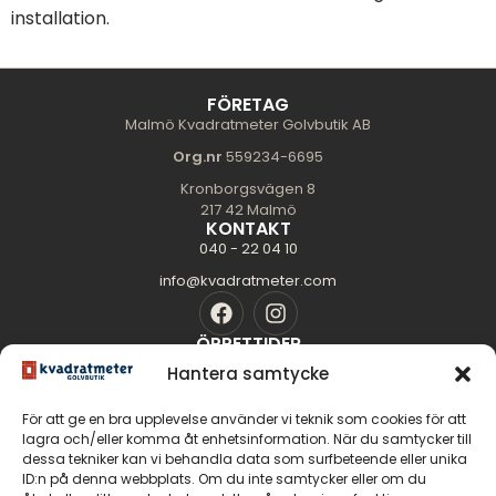
installation.
FÖRETAG
Malmö Kvadratmeter Golvbutik AB
Org.nr
559234-6695
Kronborgsvägen 8
217 42 Malmö
KONTAKT
040 - 22 04 10
info@kvadratmeter.com
ÖPPETTIDER
Mån-Tors: 10.00 - 18.00
Hantera samtycke
Fredag: 10.00 - 16.00
För att ge en bra upplevelse använder vi teknik som cookies för att
Lördag: 11.00 - 14.00
lagra och/eller komma åt enhetsinformation. När du samtycker till
dessa tekniker kan vi behandla data som surfbeteende eller unika
Söndag: Stängt
SIDOR
ID:n på denna webbplats. Om du inte samtycker eller om du