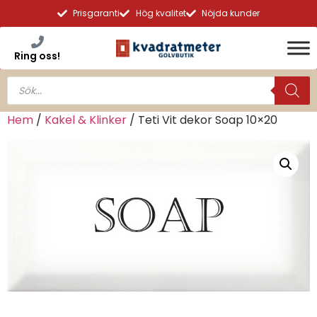
Prisgaranti
Hög kvalitet
Nöjda kunder
Ring oss!
Hem
/
Kakel & Klinker
/ Teti Vit dekor Soap 10×20