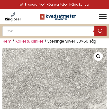
Prisgaranti
Hög kvalitet
Nöjda kunder
Ring oss!
Hem
/
Kakel & Klinker
/ Steninge Silver 30×60 såg