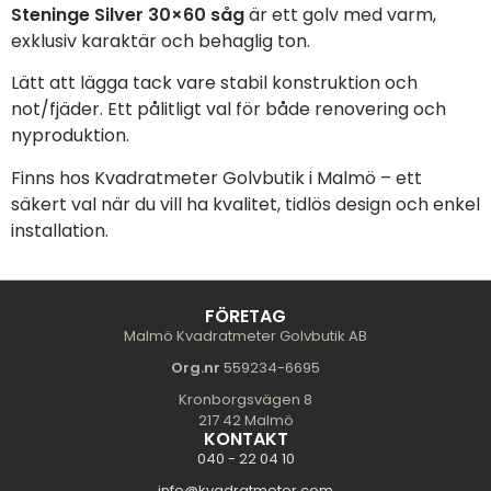
Steninge Silver 30×60 såg
är ett golv med varm,
exklusiv karaktär och behaglig ton.
Lätt att lägga tack vare stabil konstruktion och
not/fjäder. Ett pålitligt val för både renovering och
nyproduktion.
Finns hos Kvadratmeter Golvbutik i Malmö – ett
säkert val när du vill ha kvalitet, tidlös design och enkel
installation.
FÖRETAG
Malmö Kvadratmeter Golvbutik AB
Org.nr
559234-6695
Kronborgsvägen 8
217 42 Malmö
KONTAKT
040 - 22 04 10
info@kvadratmeter.com