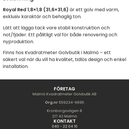
Royal Red 1,8×1,8 (31,6×31,6)
är ett golv med varm,
exklusiv karaktär och behaglig ton.
Lätt att lägga tack vare stabil konstruktion och
not/fjäder. Ett pålitligt val för både renovering och
nyproduktion.
Finns hos Kvadratmeter Golvbutik i Malmö – ett
säkert val när du vill ha kvalitet, tidlös design och enkel
installation.
FÖRETAG
Malmö Kvadratmeter Golvbutik AB
Org.nr
559234-6695
Kronborgsvägen 8
217 42 Malmö
KONTAKT
040 - 22 04 10