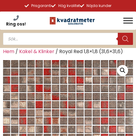
Prisgaranti
Hög kvalitet
Nöjda kunder
Ring oss!
Hem
/
Kakel & Klinker
/ Royal Red 1,8×1,8 (31,6×31,6)