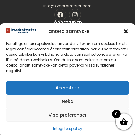
info@kvadratmeter.com
ÖPPETTIDER
Mån-Tors: 10.00 - 18.00
Hantera samtycke
Fredag: 10.00 - 16.00
För att ge en bra upplevelse använder vi teknik som cookies för att
Lördag: 11.00 - 14.00
lagra och/eller komma åt enhetsinformation. När du samtycker till
dessa tekniker kan vi behandla data som surfbeteende eller unika
Söndag: Stängt
SIDOR
ID:n på denna webbplats. Om du inte samtycker eller om du
Golvguiden
återkallar ditt samtycke kan detta påverka vissa funktioner
negativt.
Om oss
Kontakt
GOLV
Acceptera
Massiva trägolv
Neka
Parkettgolv
Fiskbensparkett
0
Visa preferenser
Integritetspolicy
© 2026 Malmö Kvadratmeter Golvbutik AB