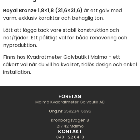
Royal Bronze 1,8×1,8 (31,6×31,6)
är ett golv med
varm, exklusiv karaktär och behaglig ton.
Lätt att lägga tack vare stabil konstruktion och
not/fjäder. Ett pålitligt val för både renovering och
nyproduktion.
Finns hos Kvadratmeter Golvbutik i Malmö – ett
säkert val när du vill ha kvalitet, tidlös design och enkel
installation.
FÖRETAG
Malmö Kvadratmeter Golvbutik AB
Org.nr
559234-6695
Kronborgsvägen 8
217 42 Malmö
KONTAKT
040 - 22 04 10