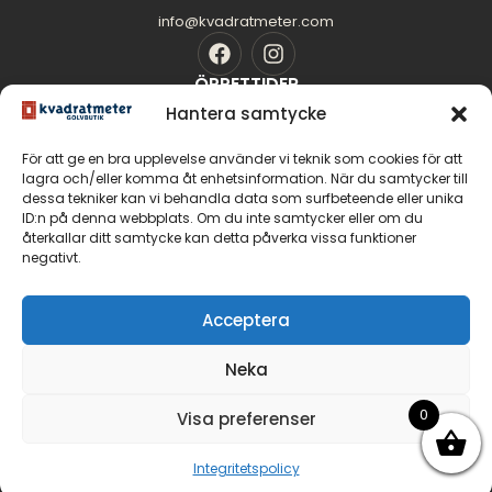
info@kvadratmeter.com
ÖPPETTIDER
Mån-Tors: 10.00 - 18.00
Hantera samtycke
Fredag: 10.00 - 16.00
För att ge en bra upplevelse använder vi teknik som cookies för att
Lördag: 11.00 - 14.00
lagra och/eller komma åt enhetsinformation. När du samtycker till
dessa tekniker kan vi behandla data som surfbeteende eller unika
Söndag: Stängt
SIDOR
ID:n på denna webbplats. Om du inte samtycker eller om du
Golvguiden
återkallar ditt samtycke kan detta påverka vissa funktioner
negativt.
Om oss
Kontakt
GOLV
Acceptera
Massiva trägolv
Neka
Parkettgolv
Fiskbensparkett
0
Visa preferenser
Integritetspolicy
© 2026 Malmö Kvadratmeter Golvbutik AB