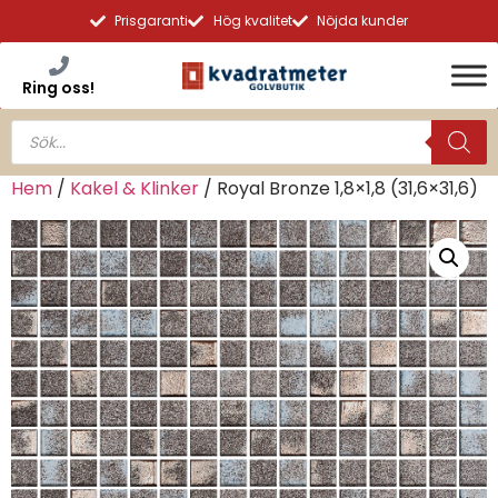
Prisgaranti
Hög kvalitet
Nöjda kunder
Ring oss!
Hem
/
Kakel & Klinker
/ Royal Bronze 1,8×1,8 (31,6×31,6)