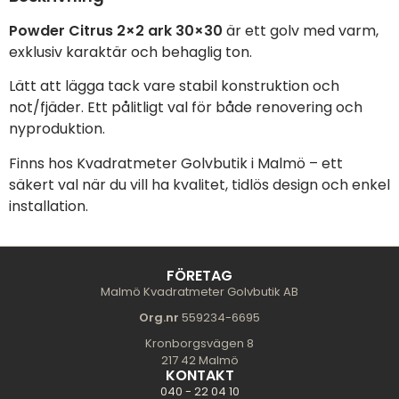
Powder Citrus 2×2 ark 30×30
är ett golv med varm,
exklusiv karaktär och behaglig ton.
Lätt att lägga tack vare stabil konstruktion och
not/fjäder. Ett pålitligt val för både renovering och
nyproduktion.
Finns hos Kvadratmeter Golvbutik i Malmö – ett
säkert val när du vill ha kvalitet, tidlös design och enkel
installation.
FÖRETAG
Malmö Kvadratmeter Golvbutik AB
Org.nr
559234-6695
Kronborgsvägen 8
217 42 Malmö
KONTAKT
040 - 22 04 10