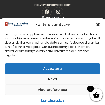
info@kvadratmeter.com
ÖPPETTIDER
Mån-Tors: 10.00 - 18.00
Hantera samtycke
Fredag: 10.00 - 16.00
För att ge en bra upplevelse använder vi teknik som cookies för att
Lördag: 11.00 - 14.00
lagra och/eller komma åt enhetsinformation. När du samtycker till
Söndag: Stängt
dessa tekniker kan vi behandla data som surfbeteende eller unika
SIDOR
ID:n på denna webbplats. Om du inte samtycker eller om du
Golvguiden
återkallar ditt samtycke kan detta påverka vissa funktioner
negativt.
Om oss
Kontakt
GOLV
Acceptera
Massiva trägolv
Neka
Parkettgolv
Fiskbensparkett
0
Visa preferenser
Integritetspolicy
© 2026 Malmö Kvadratmeter Golvbutik AB