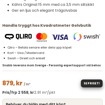
Kährs Original 15 mm med ca 3,5 mm slitskikt
Ger en ljus och elegant trägolvsbas
Handla tryggt hos Kvadratmeter Golvbutik
Qliro – Betala senare eller dela upp köpet
Kort – Visa / Mastercard
Swish – Direkt och enkelt
Snabb leverans inom Sverige • Personlig expertsupport vid behov
879,
kr
SE PRISET!
/ m²
Pris/frp
2 558,
kr
2.91
m²/pkt
Behöver du hjälp med ditt köp?