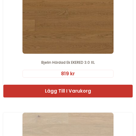
Bjelin Härdad Ek EKERED 3.0 XL
819
kr
Lägg Till I Varukorg