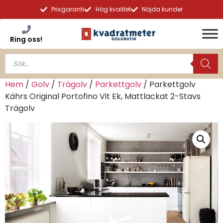
Prisgaranti
Hög kvalitet
Nöjda kunder
Ring oss!
Hem
/
Golv
/
Trägolv
/
Parkettgolv
/ Parkettgolv
Kährs Original Portofino Vit Ek, Mattlackat 2-Stavs
Trägolv