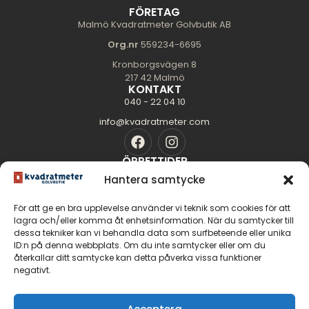
FÖRETAG
Malmö Kvadratmeter Golvbutik AB
Org.nr
559234-6695
Kronborgsvägen 8
217 42 Malmö
KONTAKT
040 - 22 04 10
info@kvadratmeter.com
ÖPPETTIDER
Mån-Tors: 10.00 - 18.00
Hantera samtycke
Fredag: 10.00 - 16.00
För att ge en bra upplevelse använder vi teknik som cookies för att
Lördag: 11.00 - 14.00
lagra och/eller komma åt enhetsinformation. När du samtycker till
Söndag: Stängt
dessa tekniker kan vi behandla data som surfbeteende eller unika
SIDOR
ID:n på denna webbplats. Om du inte samtycker eller om du
Golvguiden
återkallar ditt samtycke kan detta påverka vissa funktioner
negativt.
Om oss
Kontakt