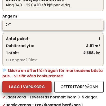
Ring 040 - 22 04 10 så hjälper vi dig.
Ange m²
Antal paket:
1
Debiterad yta:
2.91
m²
Totalt:
2 558,
kr
Du angav:
2.91
m²
Skicka en offertförfrågan för marknadens bästa
pris – vi slår våra konkurrenter!
LÄGG I VARUKORG
OFFERTFÖRFRÅGAN
Lagervara - Levereras normalt inom 3-5 dagar.
Hemleverans - Fraktkostnad beräknas i