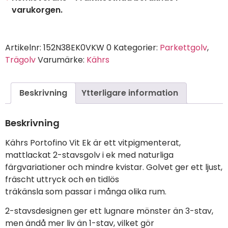
varukorgen.
Artikelnr:
152N38EK0VKW 0
Kategorier:
Parkettgolv
,
Trägolv
Varumärke:
Kährs
Beskrivning
Ytterligare information
Beskrivning
Kährs Portofino Vit Ek är ett vitpigmenterat,
mattlackat 2-stavsgolv i ek med naturliga
färgvariationer och mindre kvistar. Golvet ger ett ljust,
fräscht uttryck och en tidlös
träkänsla som passar i många olika rum.
2-stavsdesignen ger ett lugnare mönster än 3-stav,
men ändå mer liv än 1-stav, vilket gör