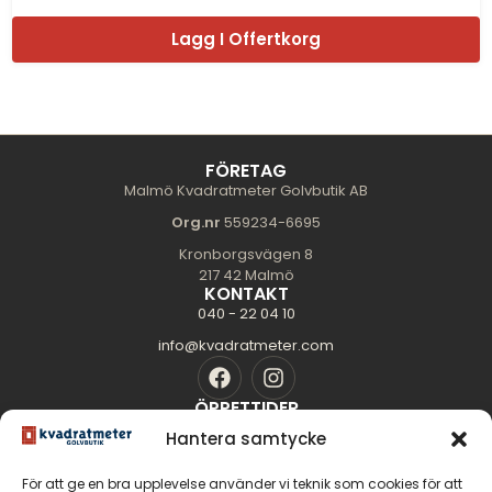
Lagg I Offertkorg
FÖRETAG
Malmö Kvadratmeter Golvbutik AB
Org.nr
559234-6695
Kronborgsvägen 8
217 42 Malmö
KONTAKT
040 - 22 04 10
info@kvadratmeter.com
ÖPPETTIDER
Mån-Tors: 10.00 - 18.00
Hantera samtycke
Fredag: 10.00 - 16.00
För att ge en bra upplevelse använder vi teknik som cookies för att
Lördag: 11.00 - 14.00