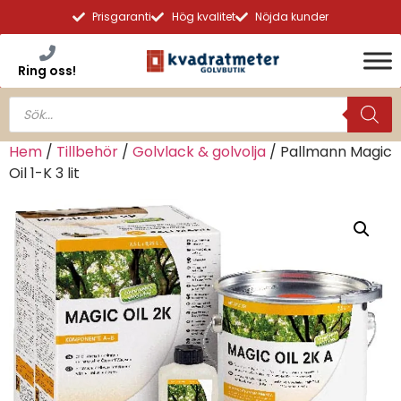
Prisgaranti
Hög kvalitet
Nöjda kunder
Ring oss!
Hem
/
Tillbehör
/
Golvlack & golvolja
/ Pallmann Magic
Oil 1-K 3 lit