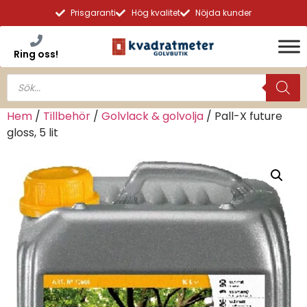
Prisgaranti
Hög kvalitet
Nöjda kunder
Ring oss!
Hem
/
Tillbehör
/
Golvlack & golvolja
/ Pall-X future
gloss, 5 lit