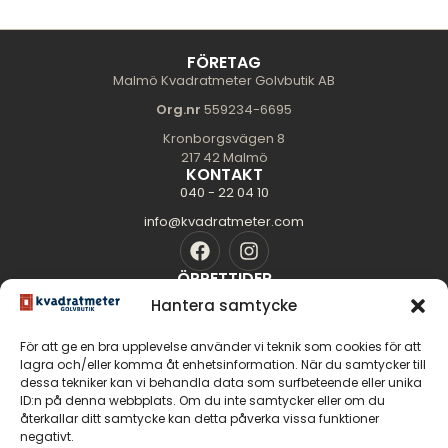
FÖRETAG
Malmö Kvadratmeter Golvbutik AB
Org.nr
559234-6695
Kronborgsvägen 8
217 42 Malmö
KONTAKT
040 - 22 04 10
info@kvadratmeter.com
ÖPPETTIDER
Mån-Tors: 10.00 - 18.00
Hantera samtycke
Fredag: 10.00 - 16.00
För att ge en bra upplevelse använder vi teknik som cookies för att
Lördag: 11.00 - 14.00
lagra och/eller komma åt enhetsinformation. När du samtycker till
dessa tekniker kan vi behandla data som surfbeteende eller unika
Söndag: Stängt
SIDOR
ID:n på denna webbplats. Om du inte samtycker eller om du
Golvguiden
återkallar ditt samtycke kan detta påverka vissa funktioner
negativt.
Om oss