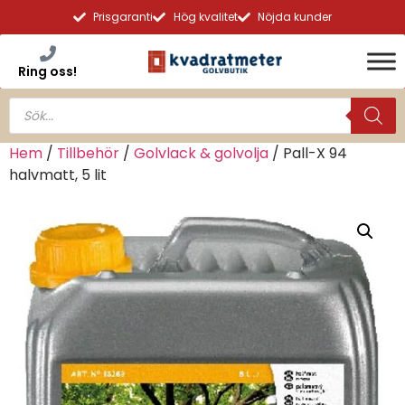
Prisgaranti
Hög kvalitet
Nöjda kunder
Ring oss!
Hem
/
Tillbehör
/
Golvlack & golvolja
/ Pall-X 94
halvmatt, 5 lit