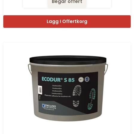
Begar offert
Lagg I Offertkorg