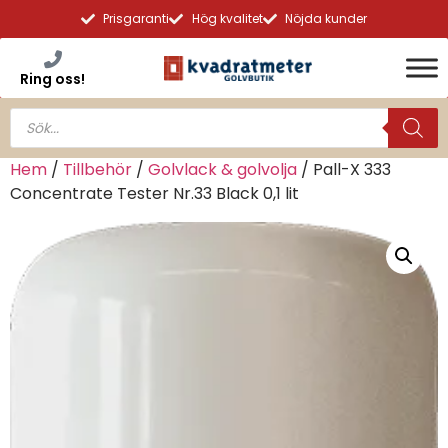
Prisgaranti
Hög kvalitet
Nöjda kunder
Ring oss!
Hem
/
Tillbehör
/
Golvlack & golvolja
/ Pall-X 333
Concentrate Tester Nr.33 Black 0,1 lit