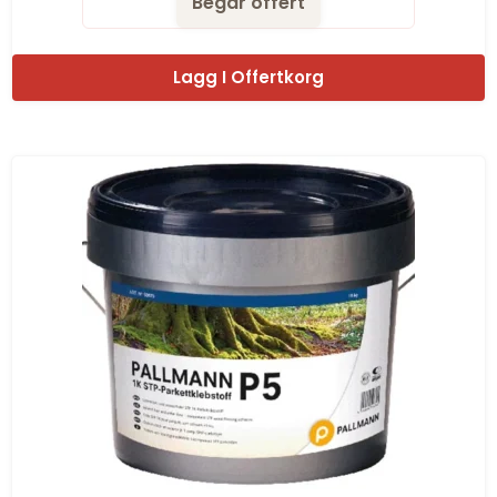
Begar offert
Lagg I Offertkorg