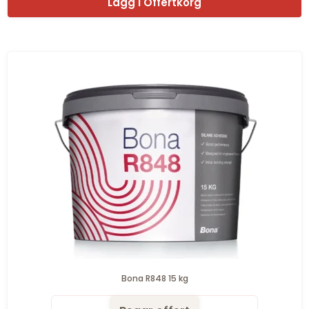
Lagg I Offertkorg
Bona R848 15 kg