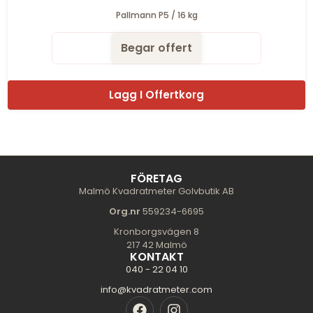
Pallmann P5 / 16 kg
Begar offert
Lagg I Offertkorg
FÖRETAG
Malmö Kvadratmeter Golvbutik AB
Org.nr
559234-6695
Kronborgsvägen 8
217 42 Malmö
KONTAKT
040 - 22 04 10
info@kvadratmeter.com