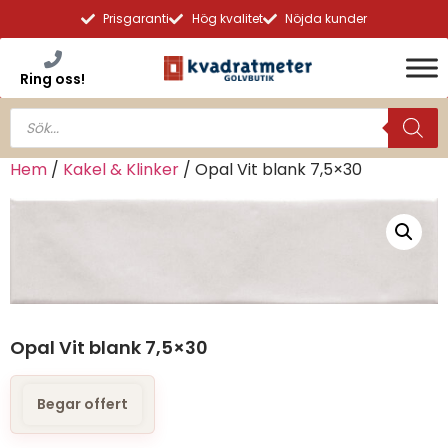
Prisgaranti
Hög kvalitet
Nöjda kunder
Ring oss!
Hem
/
Kakel & Klinker
/ Opal Vit blank 7,5×30
Opal Vit blank 7,5×30
Begar offert