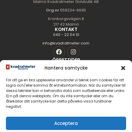
Malmö Kvadratmeter Golvbutik AB
Org.nr
559234-6695
Kronborgsvägen 8
217 42 Malmö
KONTAKT
040 - 22 04 10
info@kvadratmeter.com
ÖPPETTIDER
Mån-Tors: 10.00 - 18.00
Hantera samtycke
Fredag: 10.00 - 16.00
För att ge en bra upplevelse använder vi teknik som cookies för att
Lördag: 11.00 - 14.00
lagra och/eller komma åt enhetsinformation. När du samtycker till
Söndag: Stängt
dessa tekniker kan vi behandla data som surfbeteende eller unika
SIDOR
ID:n på denna webbplats. Om du inte samtycker eller om du
Golvguiden
återkallar ditt samtycke kan detta påverka vissa funktioner
negativt.
Om oss
Kontakt
GOLV
Acceptera
Massiva trägolv