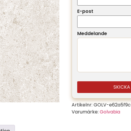
E-post
Meddelande
SKICK
Artikelnr:
GOLV-e62a5f9c
Varumärke:
Golvabia
ation