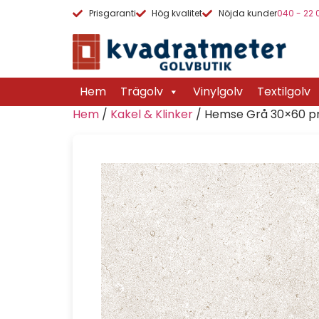
Prisgaranti
Hög kvalitet
Nöjda kunder
040 - 22 
Hem
Trägolv
Vinylgolv
Textilgolv
Hem
/
Kakel & Klinker
/ Hemse Grå 30×60 p