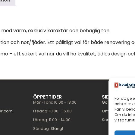
v med varm, exklusiv karaktär och behaglig ton.
tion och not/fjäder. Ett pålitligt val för både renovering
 – ett säkert val när du vill ha kvalitet, tidlös design och
ÖPPETTIDER
SIDOR
För att ge 
Mån-Tors: 10.00 - 18.00
Golvguiden
och/eller 
kan vi beh
er.com
Fredag: 10.00 - 16.00
Om oss
Om du inte
Lördag: 11.00 - 14.00
Kontakt
vissa funkt
Söndag: Stängt