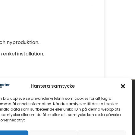
 och nyproduktion.
 enkel installation.
Hantera samtycke
GOLV
en bra upplevelse använder vi teknik som cookies för att lagra
Massiva trägolv
komma åt enhetsinformation. När du samtycker till dessa tekniker
andla data som surfbeteende eller unika ID:n på denna webbplats.
Parkettgolv
 samtycker eller om du återkallar ditt samtycke kan detta påverka
Fiskbensparkett
ioner negativt.