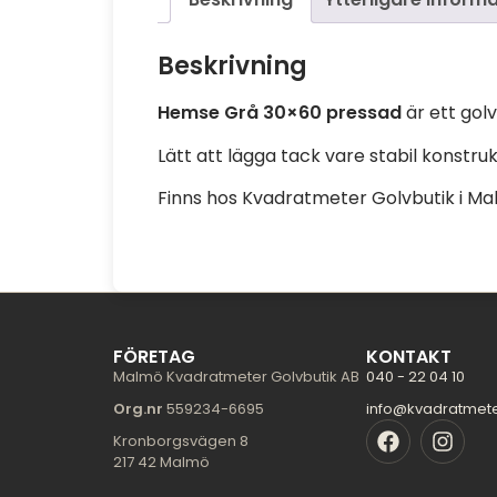
Beskrivning
Hemse Grå 30×60 pressad
är ett gol
Lätt att lägga tack vare stabil konstruk
Finns hos Kvadratmeter Golvbutik i Malmö
FÖRETAG
KONTAKT
Malmö Kvadratmeter Golvbutik AB
040 - 22 04 10
Org.nr
559234-6695
info@kvadratmet
Kronborgsvägen 8
217 42 Malmö