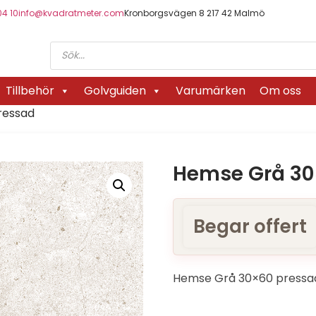
04 10
info@kvadratmeter.com
Kronborgsvägen 8 217 42 Malmö
Tillbehör
Golvguiden
Varumärken
Om oss
ressad
Hemse Grå 30
Begar offert
Hemse Grå 30×60 pressa