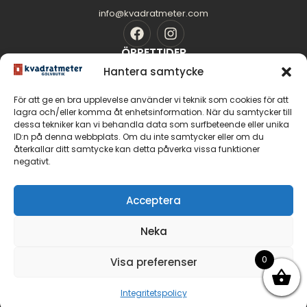
info@kvadratmeter.com
ÖPPETTIDER
Mån-Tors: 10.00 - 18.00
Hantera samtycke
Fredag: 10.00 - 16.00
För att ge en bra upplevelse använder vi teknik som cookies för att
Lördag: 11.00 - 14.00
lagra och/eller komma åt enhetsinformation. När du samtycker till
Söndag: Stängt
dessa tekniker kan vi behandla data som surfbeteende eller unika
SIDOR
ID:n på denna webbplats. Om du inte samtycker eller om du
Golvguiden
återkallar ditt samtycke kan detta påverka vissa funktioner
negativt.
Om oss
Kontakt
GOLV
Acceptera
Massiva trägolv
Neka
Parkettgolv
Fiskbensparkett
0
Visa preferenser
Integritetspolicy
© 2026 Malmö Kvadratmeter Golvbutik AB