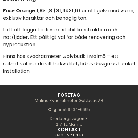
Fuse Orange 1,8×1,8 (31,6×31,6)
är ett golv med varm,
exklusiv karaktär och behaglig ton.
Lätt att lägga tack vare stabil konstruktion och
not/fjäder. Ett pålitligt val för både renovering och
nyproduktion.
Finns hos Kvadratmeter Golvbutik i Malmö – ett
säkert val när du vill ha kvalitet, tidlös design och enkel
installation.
FÖRETAG
Malmö Kvadratmeter Golvbutik AB
Org.nr
559234-6695
Kronborgsvägen 8
217 42 Malmö
KONTAKT
040 - 22 04 10