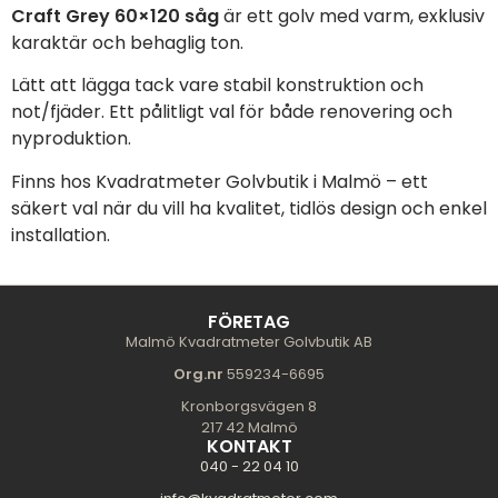
Craft Grey 60×120 såg
är ett golv med varm, exklusiv
karaktär och behaglig ton.
Lätt att lägga tack vare stabil konstruktion och
not/fjäder. Ett pålitligt val för både renovering och
nyproduktion.
Finns hos Kvadratmeter Golvbutik i Malmö – ett
säkert val när du vill ha kvalitet, tidlös design och enkel
installation.
FÖRETAG
Malmö Kvadratmeter Golvbutik AB
Org.nr
559234-6695
Kronborgsvägen 8
217 42 Malmö
KONTAKT
040 - 22 04 10