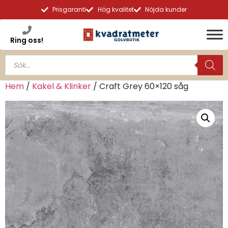
Prisgaranti
Hög kvalitet
Nöjda kunder
Ring oss!
Hem
/
Kakel & Klinker
/ Craft Grey 60×120 såg