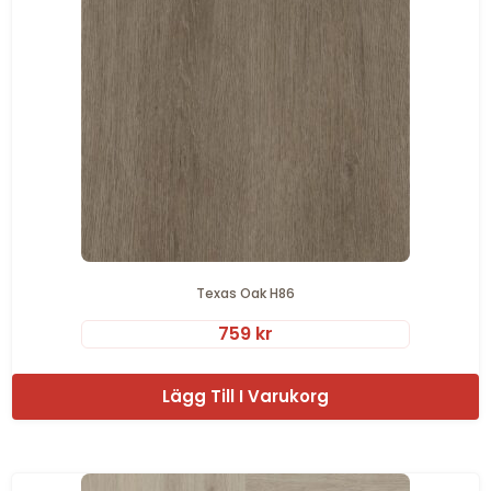
Texas Oak H86
759
kr
Lägg Till I Varukorg