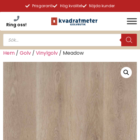
Prisgaranti
Hög kvalitet
Nöjda kunder
Ring oss!
Hem
/
Golv
/
Vinylgolv
/ Meadow