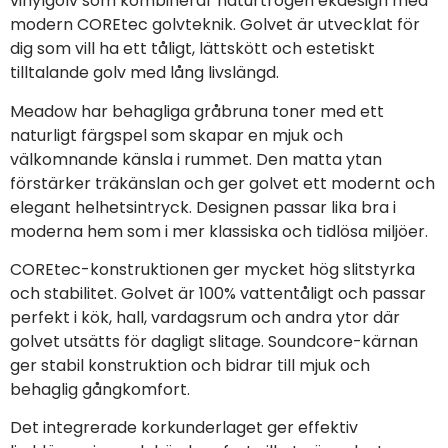
vinylgolv som kombinerar naturtrogen ekdesign med
modern COREtec golvteknik. Golvet är utvecklat för
dig som vill ha ett tåligt, lättskött och estetiskt
tilltalande golv med lång livslängd.
Meadow har behagliga gråbruna toner med ett
naturligt färgspel som skapar en mjuk och
välkomnande känsla i rummet. Den matta ytan
förstärker träkänslan och ger golvet ett modernt och
elegant helhetsintryck. Designen passar lika bra i
moderna hem som i mer klassiska och tidlösa miljöer.
COREtec-konstruktionen ger mycket hög slitstyrka
och stabilitet. Golvet är 100% vattentåligt och passar
perfekt i kök, hall, vardagsrum och andra ytor där
golvet utsätts för dagligt slitage. Soundcore-kärnan
ger stabil konstruktion och bidrar till mjuk och
behaglig gångkomfort.
Det integrerade korkunderlaget ger effektiv