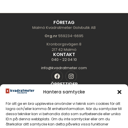
FÖRETAG
Malmö Kvadratmeter Golvbutik AB
Org.nr
559234-6695
Kronborgsvägen 8
217 42 Malmö
KONTAKT
040 - 22 04 10
info@kvadratmeter.com
ÖPPETTIDER
Mån-Tors: 10.00 - 18.00
Hantera samtycke
Fredag: 10.00 - 16.00
För att ge en bra upplevelse använder vi teknik som cookies för att
Lördag: 11.00 - 14.00
lagra och/eller komma åt enhetsinformation. När du samtycker till
dessa tekniker kan vi behandla data som surfbeteende eller unika
Söndag: Stängt
SIDOR
ID:n på denna webbplats. Om du inte samtycker eller om du
Golvguiden
återkallar ditt samtycke kan detta påverka vissa funktioner