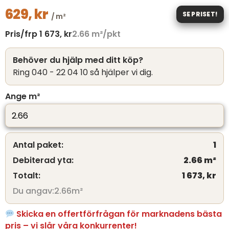
629,
kr
SE PRISET!
/ m²
Pris/frp
1 673,
kr
2.66
m²/pkt
Behöver du hjälp med ditt köp?
Ring 040 - 22 04 10 så hjälper vi dig.
Ange m²
Antal paket:
1
Debiterad yta:
2.66
m²
Totalt:
1 673,
kr
Du angav:
2.66
m²
Skicka en offertförfrågan för marknadens bästa
pris – vi slår våra konkurrenter!