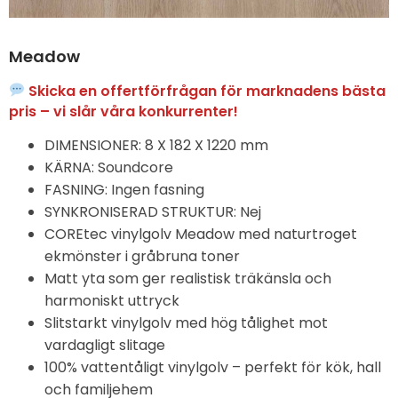
Meadow
Skicka en offertförfrågan för marknadens bästa
pris – vi slår våra konkurrenter!
DIMENSIONER: 8 X 182 X 1220 mm
KÄRNA: Soundcore
FASNING: Ingen fasning
SYNKRONISERAD STRUKTUR: Nej
COREtec vinylgolv Meadow med naturtroget
ekmönster i gråbruna toner
Matt yta som ger realistisk träkänsla och
harmoniskt uttryck
Slitstarkt vinylgolv med hög tålighet mot
vardagligt slitage
100% vattentåligt vinylgolv – perfekt för kök, hall
och familjehem