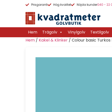
Prisgaranti
Hög kvalitet
Nöjda kunder
040 - 22 
Hem
Trägolv
Vinylgolv
Textilgolv
Hem
/
Kakel & Klinker
/ Colour basic Turkos 