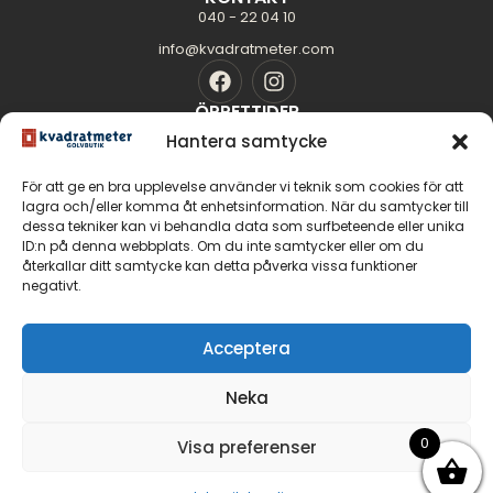
040 - 22 04 10
info@kvadratmeter.com
ÖPPETTIDER
Mån-Tors: 10.00 - 18.00
Hantera samtycke
Fredag: 10.00 - 16.00
För att ge en bra upplevelse använder vi teknik som cookies för att
Lördag: 11.00 - 14.00
lagra och/eller komma åt enhetsinformation. När du samtycker till
Söndag: Stängt
dessa tekniker kan vi behandla data som surfbeteende eller unika
SIDOR
ID:n på denna webbplats. Om du inte samtycker eller om du
Golvguiden
återkallar ditt samtycke kan detta påverka vissa funktioner
negativt.
Om oss
Kontakt
GOLV
Acceptera
Massiva trägolv
Neka
Parkettgolv
Fiskbensparkett
0
Visa preferenser