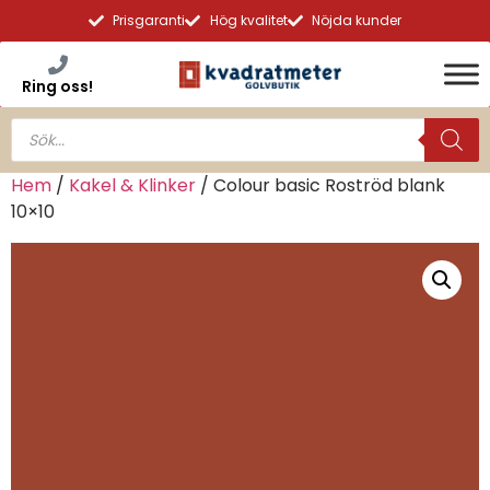
Prisgaranti
Hög kvalitet
Nöjda kunder
Ring oss!
Hem
/
Kakel & Klinker
/ Colour basic Roströd blank
10×10