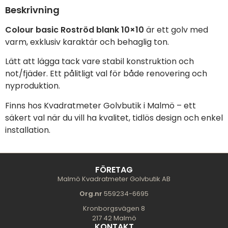
Beskrivning
Colour basic Roströd blank 10×10
är ett golv med
varm, exklusiv karaktär och behaglig ton.
Lätt att lägga tack vare stabil konstruktion och
not/fjäder. Ett pålitligt val för både renovering och
nyproduktion.
Finns hos Kvadratmeter Golvbutik i Malmö – ett
säkert val när du vill ha kvalitet, tidlös design och enkel
installation.
FÖRETAG
Malmö Kvadratmeter Golvbutik AB
Org.nr
559234-6695
Kronborgsvägen 8
217 42 Malmö
KONTAKT