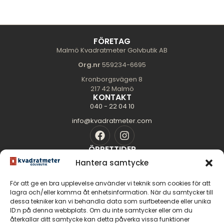
FÖRETAG
Malmö Kvadratmeter Golvbutik AB
Org.nr
559234-6695
Kronborgsvägen 8
217 42 Malmö
KONTAKT
040 - 22 04 10
info@kvadratmeter.com
ÖPPETTIDER
Mån-Tors: 10.00 - 18.00
Hantera samtycke
Fredag: 10.00 - 16.00
För att ge en bra upplevelse använder vi teknik som cookies för att
Lördag: 11.00 - 14.00
lagra och/eller komma åt enhetsinformation. När du samtycker till
Söndag: Stängt
dessa tekniker kan vi behandla data som surfbeteende eller unika
SIDOR
ID:n på denna webbplats. Om du inte samtycker eller om du
Golvguiden
återkallar ditt samtycke kan detta påverka vissa funktioner