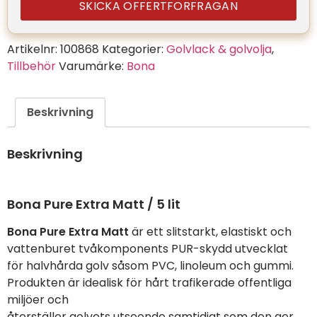
SKICKA OFFERTFORFRAGAN
Artikelnr:
100868
Kategorier:
Golvlack & golvolja
,
Tillbehör
Varumärke:
Bona
Beskrivning
Beskrivning
Bona Pure Extra Matt / 5 lit
Bona Pure Extra Matt
är ett slitstarkt, elastiskt och
vattenburet tvåkomponents PUR-skydd utvecklat
för halvhårda golv såsom PVC, linoleum och gummi.
Produkten är idealisk för hårt trafikerade offentliga
miljöer och
återställer golvets utseende samtidigt som den ger