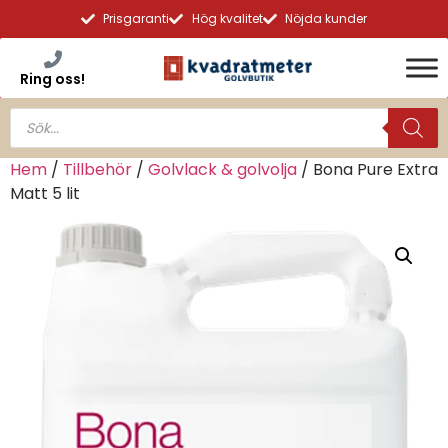
Prisgaranti
Hög kvalitet
Nöjda kunder
Ring oss!
Hem
/
Tillbehör
/
Golvlack & golvolja
/ Bona Pure Extra
Matt 5 lit