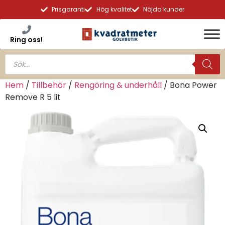
Prisgaranti
Hög kvalitet
Nöjda kunder
Ring oss!
Hem
/
Tillbehör
/
Rengöring & underhåll
/ Bona Power
Remove R 5 lit