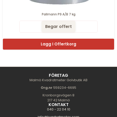
Pallmann P9 A/B 7 kg
Begar offert
Lagg I Offertkorg
FÖRETAG
Malmö Kvadratmeter Golvbutik AB
Org.nr
559234-6695
Kronborgsvägen 8
217 42 Malmö
KONTAKT
040 - 22 04 10
info@kvadratmeter.com