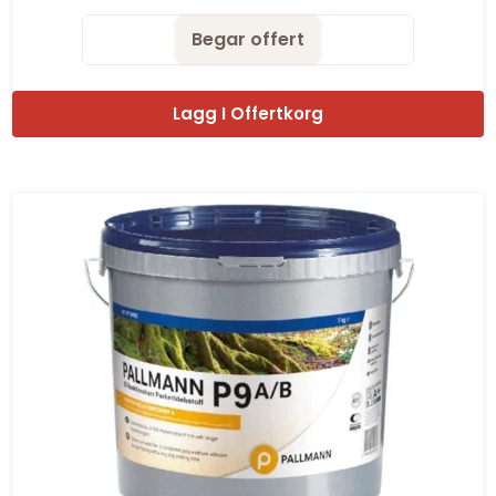
Begar offert
Lagg I Offertkorg