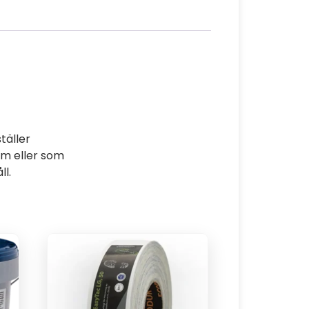
täller
am eller som
ll.