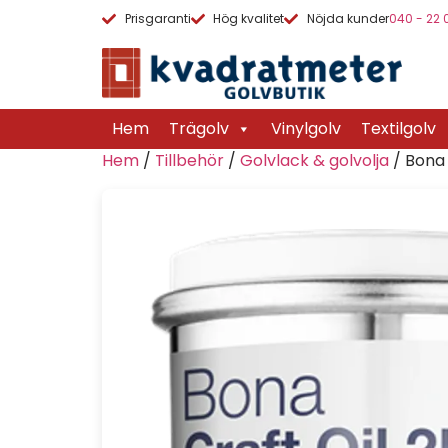
Prisgaranti
Hög kvalitet
Nöjda kunder
040 - 22 
Hem
Trägolv
Vinylgolv
Textilgolv
Hem
/
Tillbehör
/
Golvlack & golvolja
/ Bona 