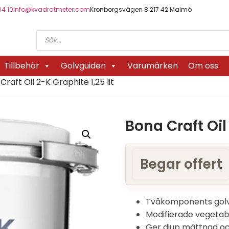
04 10
info@kvadratmeter.com
Kronborgsvägen 8 217 42 Malmö
Tillbehör
Golvguiden
Varumärken
Om oss
Craft Oil 2-K Graphite 1,25 lit
Bona Craft Oil 
Begar offert
Tvåkomponents golvo
Modifierade vegetabi
Ger djup mättnad och