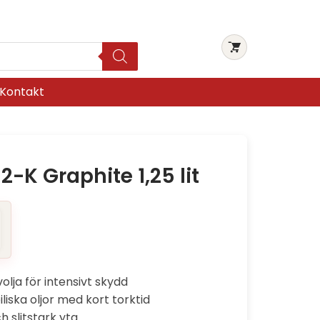
Kontakt
2-K Graphite 1,25 lit
lja för intensivt skydd
liska oljor med kort torktid
 slitstark yta