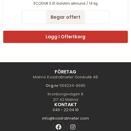
ECODUR S 81 Golvlim allround / 14 kg
Begar offert
Lagg I Offertkorg
FÖRETAG
Malmö Kvadratmeter Golvbutik AB
Org.nr
559234-6695
Kronborgsvägen 8
217 42 Malmö
KONTAKT
040 - 22 04 10
info@kvadratmeter.com