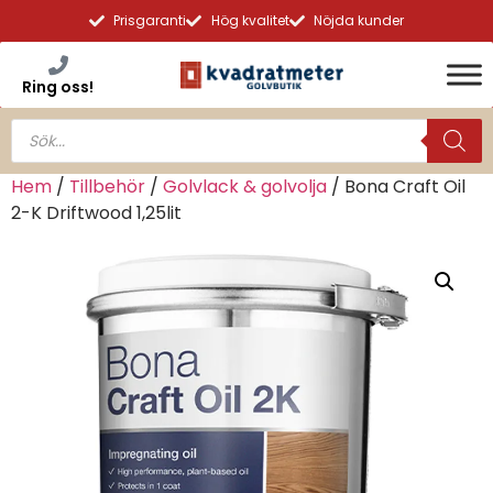
Prisgaranti
Hög kvalitet
Nöjda kunder
Ring oss!
Hem
/
Tillbehör
/
Golvlack & golvolja
/ Bona Craft Oil
2-K Driftwood 1,25lit