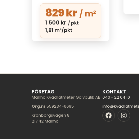
829
kr
/ m²
1 500
kr
/ pkt
1,81 m²/pkt
FÖRETAG
KONTAKT
Malmö Kvadratmeter Golvbutik AB
040 - 22 04 10
Org.nr
559234-6695
info@kvadratmet
Kronborgsvägen 8
217 42 Malmö