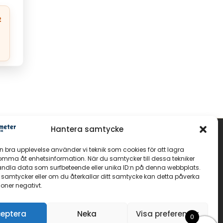
²
Hantera samtycke
GOLV
en bra upplevelse använder vi teknik som cookies för att lagra
Massiva trägolv
komma åt enhetsinformation. När du samtycker till dessa tekniker
andla data som surfbeteende eller unika ID:n på denna webbplats.
Parkettgolv
 samtycker eller om du återkallar ditt samtycke kan detta påverka
Fiskbensparkett
ioner negativt.
eptera
Neka
Visa preferenser
0