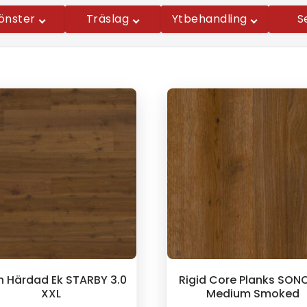
önster
Träslag
Ytbehandling
S
in Härdad Ek STARBY 3.0
Rigid Core Planks SO
XXL
Medium Smoked