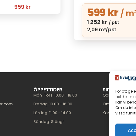
959
kr
599
kr
/ m
1 252
kr
/ pkt
2,09 m²/pkt
ÖPPETTIDER
SIDOR
För att ge 
Mån-Tors: 10.00 - 18.00
Golvguiden
och/eller 
kan vi beh
er.com
Fredag: 10.00 - 16.00
Om oss
Om du inte
Lördag: 11.00 - 14.00
Kontakt
vissa funkt
Söndag: Stängt
Acc