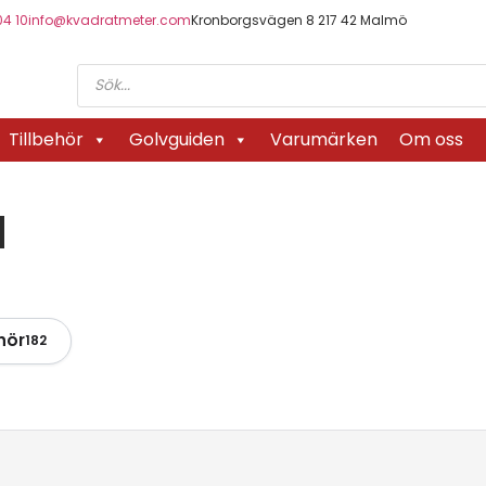
04 10
info@kvadratmeter.com
Kronborgsvägen 8 217 42 Malmö
Tillbehör
Golvguiden
Varumärken
Om oss
d
hör
182