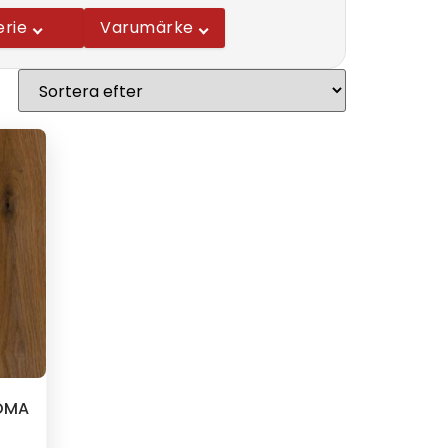
erie
Varumärke
NOMA