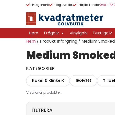
Prisgaranti
Hög kvalitet
Nöjda kunder
040 - 22 
Hem
Trägolv
Vinylgolv
Textilgolv
Hem
/ Produkt Infargning / Medium Smoked
Medium Smoke
KATEGORIER
Kakel & Klinker
Golv
Tillbe
0
366
Visa alla produkter
FILTRERA